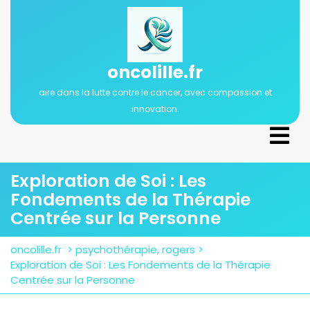
Passer
au
contenu
oncolille.fr
aire dans la lutte contre le cancer, avec compassion et
innovation.
Ope
Men
Exploration de Soi : Les
Fondements de la Thérapie
Centrée sur la Personne
oncolille.fr
>
psychothérapie
,
rogers
>
Exploration de Soi : Les Fondements de la Thérapie
Centrée sur la Personne