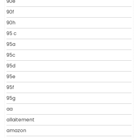
90e
90f
90h
95 c
95a
95c
95d
95e
95f
95g
aa
allaitement
amazon