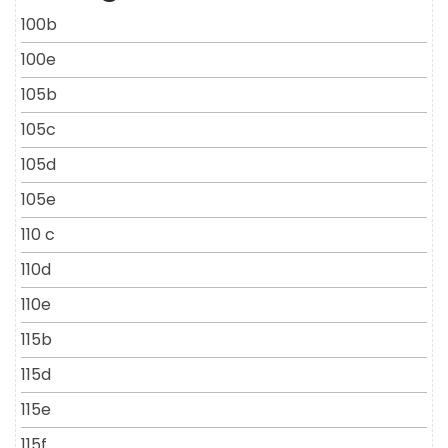
100b
100e
105b
105c
105d
105e
110 c
110d
110e
115b
115d
115e
115f