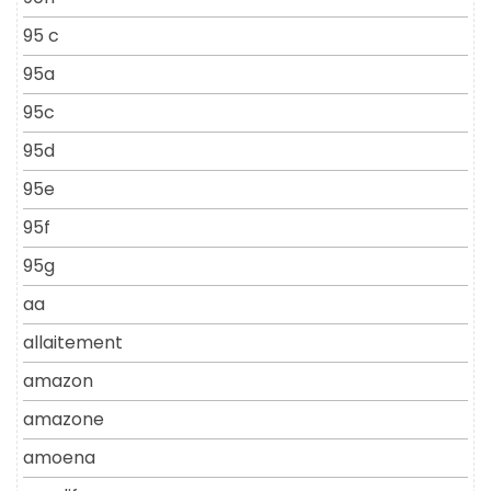
95 c
95a
95c
95d
95e
95f
95g
aa
allaitement
amazon
amazone
amoena