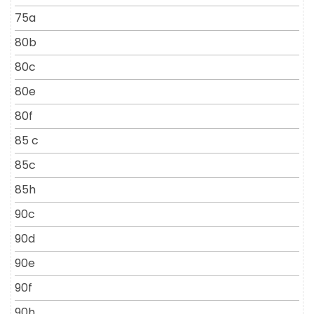
75a
80b
80c
80e
80f
85 c
85c
85h
90c
90d
90e
90f
90h