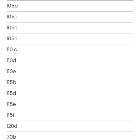
105b
105c
105d
105e
110 c
110d
110e
115b
115d
115e
115f
120d
70b