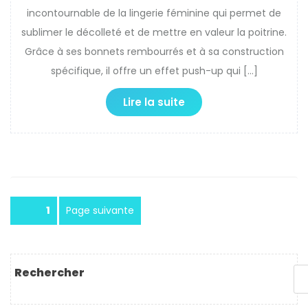
incontournable de la lingerie féminine qui permet de
sublimer le décolleté et de mettre en valeur la poitrine.
Grâce à ses bonnets rembourrés et à sa construction
spécifique, il offre un effet push-up qui […]
Lire la suite
Pagination
Page
1
Page suivante
des
publications
Rechercher