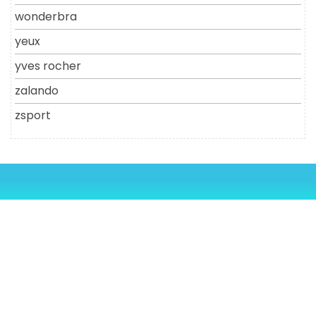
wonderbra
yeux
yves rocher
zalando
zsport