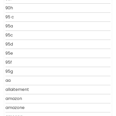
90h
95 c
95a
95c
95d
95e
95f
95g
aa
allaitement
amazon
amazone