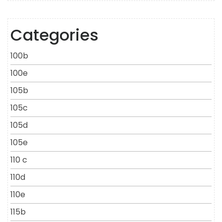
Categories
100b
100e
105b
105c
105d
105e
110 c
110d
110e
115b