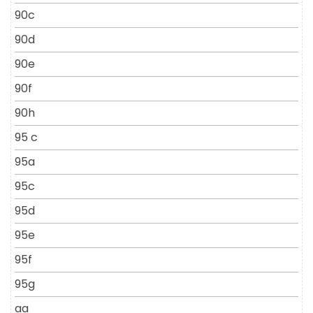
90c
90d
90e
90f
90h
95 c
95a
95c
95d
95e
95f
95g
aa