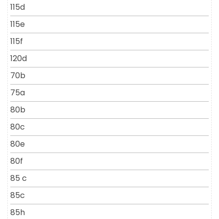
115d
115e
115f
120d
70b
75a
80b
80c
80e
80f
85 c
85c
85h