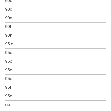
90c
90d
90e
90f
90h
95 c
95a
95c
95d
95e
95f
95g
aa