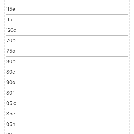
115e
115f
120d
70b
75a
80b
80c
80e
80f
85 c
85c
85h