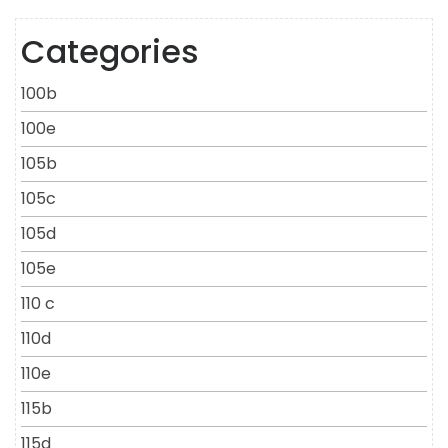
Categories
100b
100e
105b
105c
105d
105e
110 c
110d
110e
115b
115d