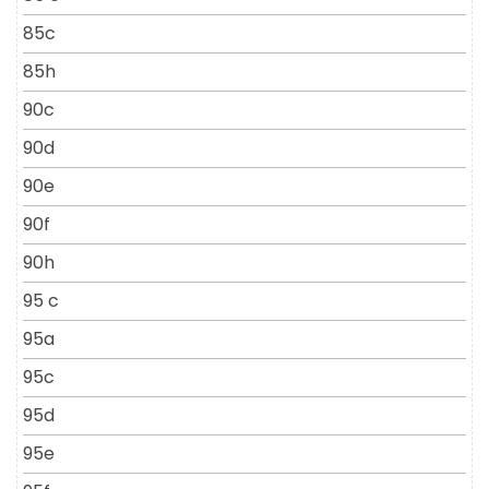
85c
85h
90c
90d
90e
90f
90h
95 c
95a
95c
95d
95e