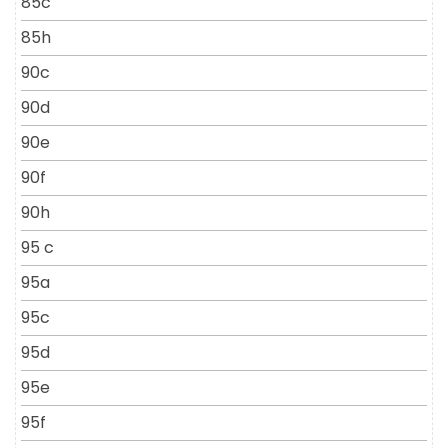
85c
85h
90c
90d
90e
90f
90h
95 c
95a
95c
95d
95e
95f