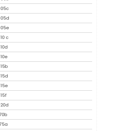
105c
105d
105e
110 c
110d
110e
115b
115d
115e
115f
120d
70b
75a