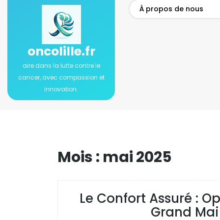
Passer
À propos de nous
au
contenu
oncolille.fr
aire dans la lutte contre le
cancer, avec compassion et
innovation.
Mois :
mai 2025
Le Confort Assuré : O
Grand Main