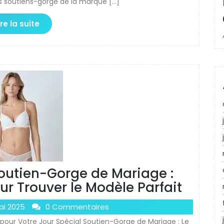
es soutiens-gorge de la marque […]
ire la suite
outien-Gorge de Mariage :
ur Trouver le Modèle Parfait
ai 2025
0 Commentaires
 pour Votre Jour Spécial Soutien-Gorge de Mariage : Le