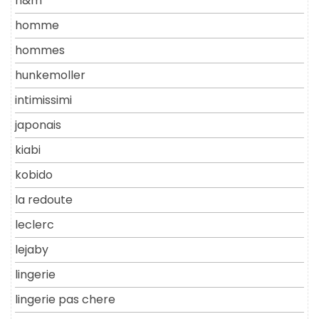
h&m
homme
hommes
hunkemoller
intimissimi
japonais
kiabi
kobido
la redoute
leclerc
lejaby
lingerie
lingerie pas chere