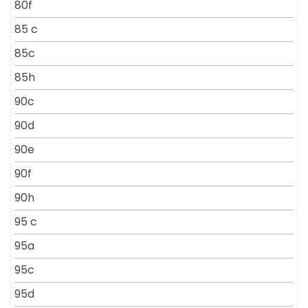
80f
85 c
85c
85h
90c
90d
90e
90f
90h
95 c
95a
95c
95d