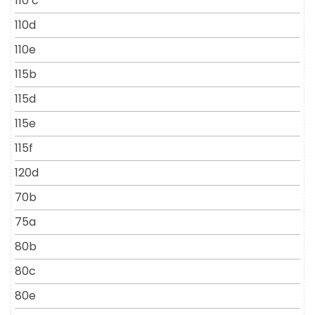
110 c
110d
110e
115b
115d
115e
115f
120d
70b
75a
80b
80c
80e