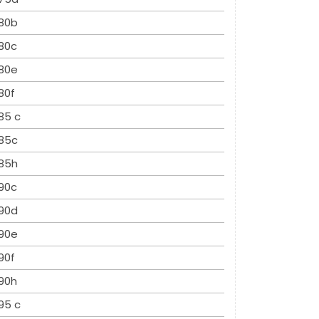
80b
80c
80e
80f
85 c
85c
85h
90c
90d
90e
90f
90h
95 c