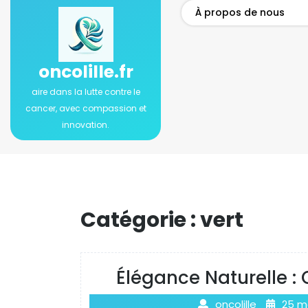
Passer
À propos de nous
au
contenu
oncolille.fr
aire dans la lutte contre le
cancer, avec compassion et
innovation.
Catégorie :
vert
Élégance Naturelle :
oncolille
25 m