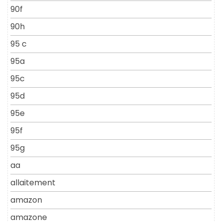
90f
90h
95 c
95a
95c
95d
95e
95f
95g
aa
allaitement
amazon
amazone