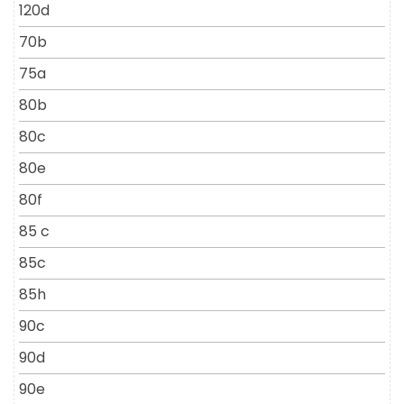
120d
70b
75a
80b
80c
80e
80f
85 c
85c
85h
90c
90d
90e