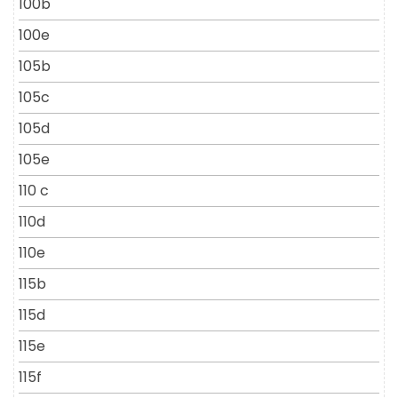
100b
100e
105b
105c
105d
105e
110 c
110d
110e
115b
115d
115e
115f