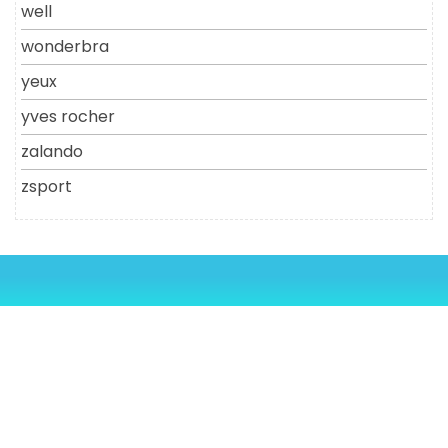
well
wonderbra
yeux
yves rocher
zalando
zsport