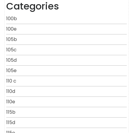
Categories
100b
100e
105b
105c
105d
105e
110 c
110d
110e
115b
115d
115e