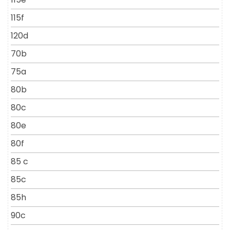
115f
120d
70b
75a
80b
80c
80e
80f
85 c
85c
85h
90c