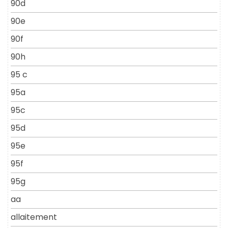
90d
90e
90f
90h
95 c
95a
95c
95d
95e
95f
95g
aa
allaitement