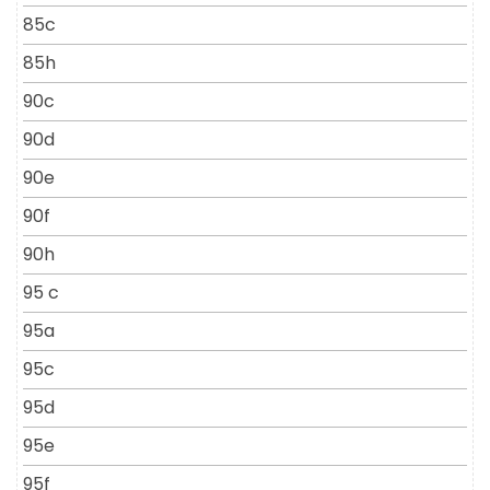
85c
85h
90c
90d
90e
90f
90h
95 c
95a
95c
95d
95e
95f