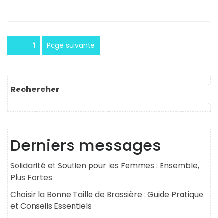
Pagination
Page
1
Page suivante
des
publications
Rechercher
Derniers messages
Solidarité et Soutien pour les Femmes : Ensemble,
Plus Fortes
Choisir la Bonne Taille de Brassière : Guide Pratique
et Conseils Essentiels