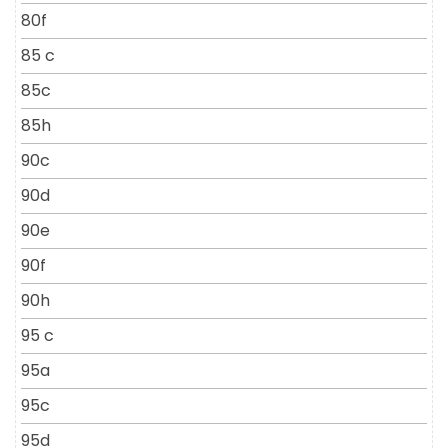
80f
85 c
85c
85h
90c
90d
90e
90f
90h
95 c
95a
95c
95d