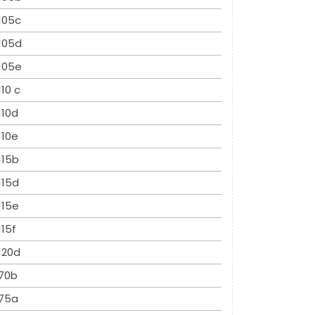
105c
105d
105e
110 c
110d
110e
115b
115d
115e
115f
120d
70b
75a