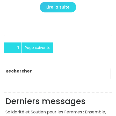
Lire la suite
Pagination
Page
1
Page suivante
des
publications
Rechercher
Derniers messages
Solidarité et Soutien pour les Femmes : Ensemble,