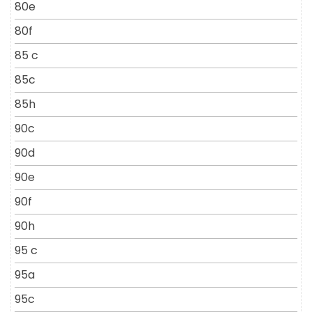
80e
80f
85 c
85c
85h
90c
90d
90e
90f
90h
95 c
95a
95c