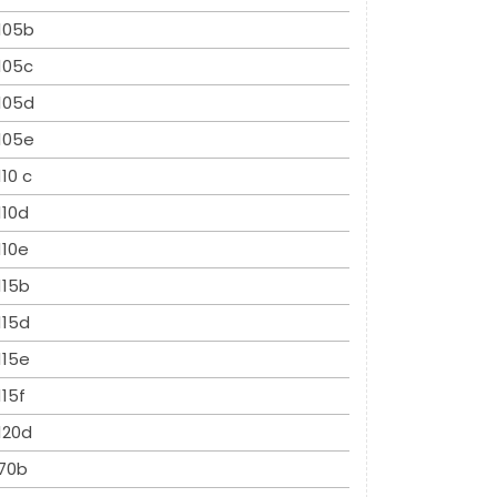
105b
105c
105d
105e
110 c
110d
110e
115b
115d
115e
115f
120d
70b