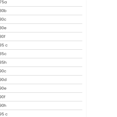
75a
80b
80c
80e
80f
85 c
85c
85h
90c
90d
90e
90f
90h
95 c