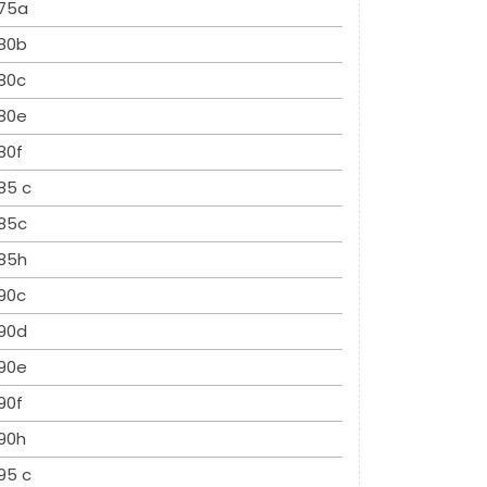
75a
80b
80c
80e
80f
85 c
85c
85h
90c
90d
90e
90f
90h
95 c