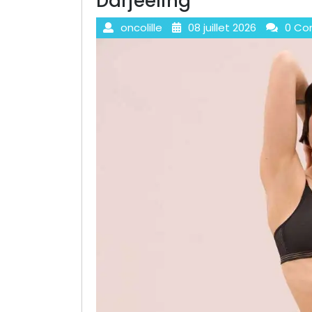
Darjeeling
oncolille
08 juillet 2026
0 Co