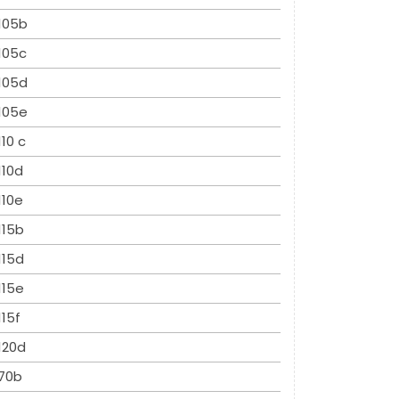
105b
105c
105d
105e
110 c
110d
110e
115b
115d
115e
115f
120d
70b