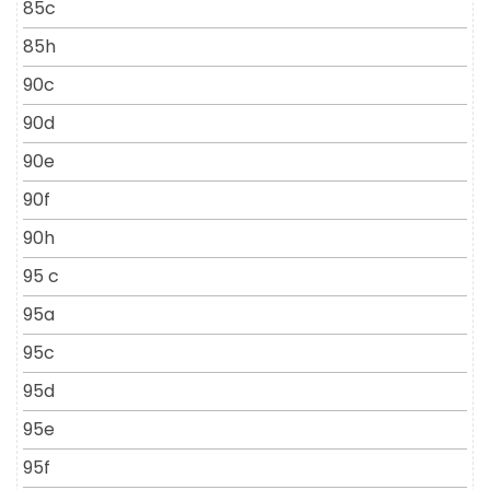
85c
85h
90c
90d
90e
90f
90h
95 c
95a
95c
95d
95e
95f