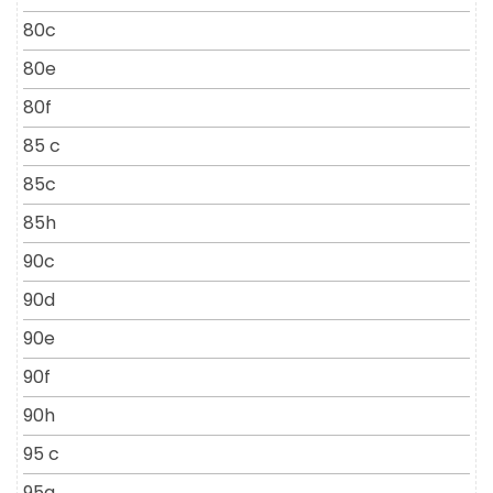
80c
80e
80f
85 c
85c
85h
90c
90d
90e
90f
90h
95 c
95a