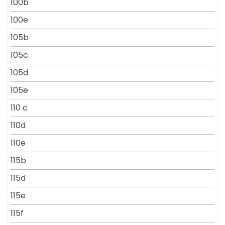
100b
100e
105b
105c
105d
105e
110 c
110d
110e
115b
115d
115e
115f