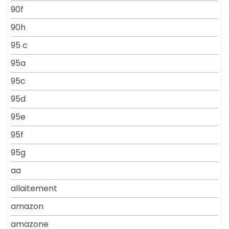
90f
90h
95 c
95a
95c
95d
95e
95f
95g
aa
allaitement
amazon
amazone