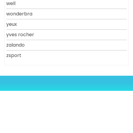
well
wonderbra
yeux
yves rocher
zalando
zsport