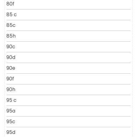
80f
85 c
85c
85h
90c
90d
90e
90f
90h
95 c
95a
95c
95d