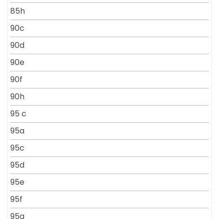
85h
90c
90d
90e
90f
90h
95 c
95a
95c
95d
95e
95f
95g