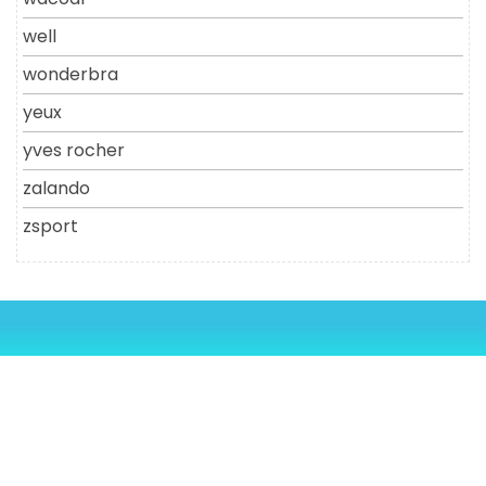
well
wonderbra
yeux
yves rocher
zalando
zsport