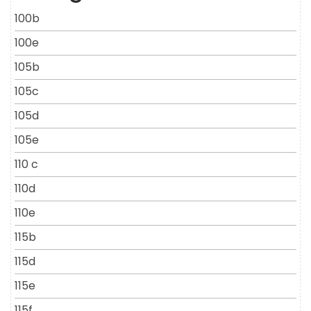
100b
100e
105b
105c
105d
105e
110 c
110d
110e
115b
115d
115e
115f