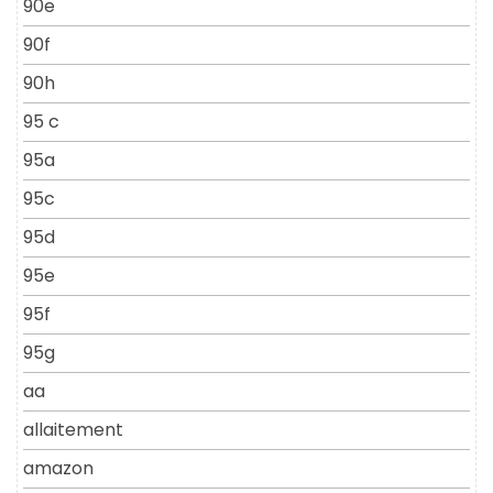
90e
90f
90h
95 c
95a
95c
95d
95e
95f
95g
aa
allaitement
amazon