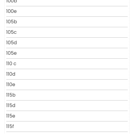
100b
100e
105b
105c
105d
105e
110 c
110d
110e
115b
115d
115e
115f