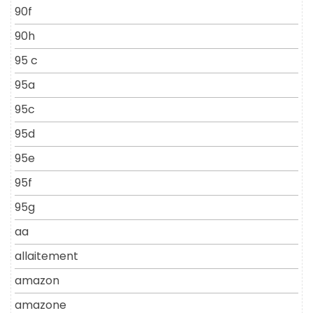
90f
90h
95 c
95a
95c
95d
95e
95f
95g
aa
allaitement
amazon
amazone