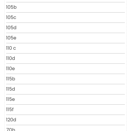
105b
105c
105d
105e
110 c
110d
110e
115b
115d
115e
115f
120d
70b