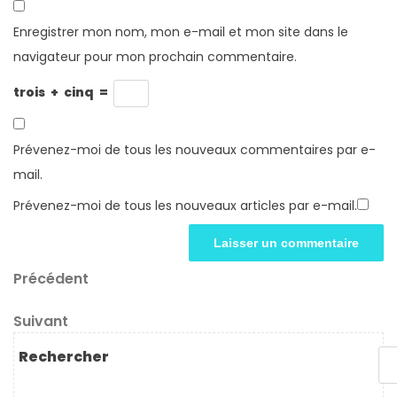
Enregistrer mon nom, mon e-mail et mon site dans le
navigateur pour mon prochain commentaire.
trois
+
cinq
=
Prévenez-moi de tous les nouveaux commentaires par e-
mail.
Prévenez-moi de tous les nouveaux articles par e-mail.
Navigation
Article
Précédent
précédent
de
Article
Suivant
l’article
suivant
Rechercher