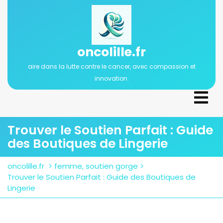
Passer
au
contenu
oncolille.fr
aire dans la lutte contre le cancer, avec compassion et
innovation.
Ope
Men
Trouver le Soutien Parfait : Guide
des Boutiques de Lingerie
oncolille.fr
>
femme
,
soutien gorge
>
Trouver le Soutien Parfait : Guide des Boutiques de
Lingerie