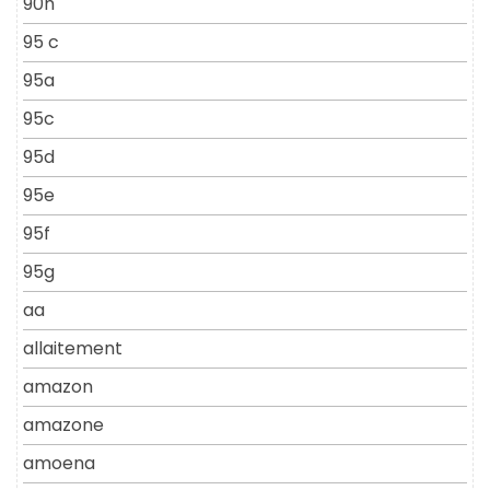
90h
95 c
95a
95c
95d
95e
95f
95g
aa
allaitement
amazon
amazone
amoena