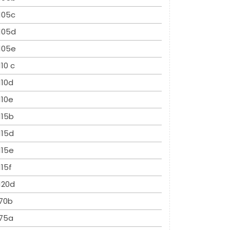
105c
105d
105e
110 c
110d
110e
115b
115d
115e
115f
120d
70b
75a