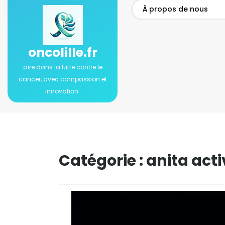
Passer
À propos de nous
au
contenu
oncolille.fr
aire dans la lutte contre le
cancer, avec compassion et
innovation.
Catégorie :
anita acti