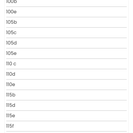
100b
100e
105b
105c
105d
105e
110 c
110d
110e
115b
115d
115e
115f