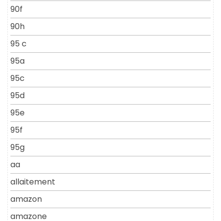
90f
90h
95 c
95a
95c
95d
95e
95f
95g
aa
allaitement
amazon
amazone