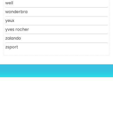
well
wonderbra
yeux
yves rocher
zalando
zsport