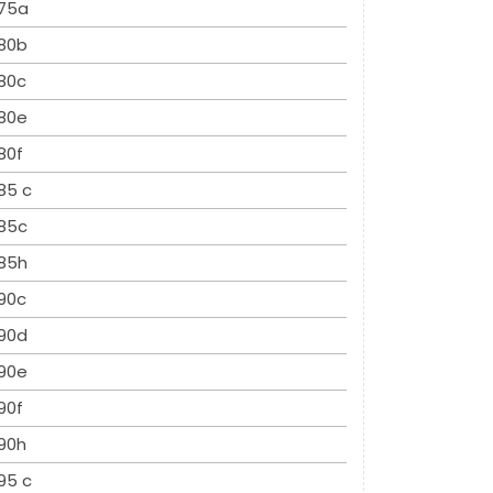
75a
80b
80c
80e
80f
85 c
85c
85h
90c
90d
90e
90f
90h
95 c