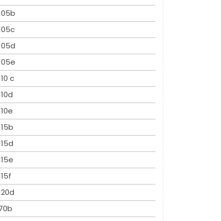
105b
105c
105d
105e
110 c
110d
110e
115b
115d
115e
115f
120d
70b