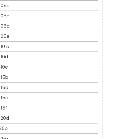
105b
105c
105d
105e
110 c
110d
110e
115b
115d
115e
115f
120d
70b
75a