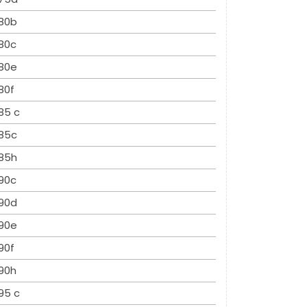
80b
80c
80e
80f
85 c
85c
85h
90c
90d
90e
90f
90h
95 c