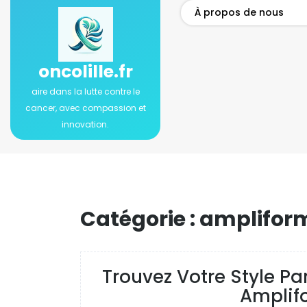
Passer
À propos de nous
au
contenu
oncolille.fr
aire dans la lutte contre le
cancer, avec compassion et
innovation.
Catégorie :
amplifor
Trouvez Votre Style P
Amplif