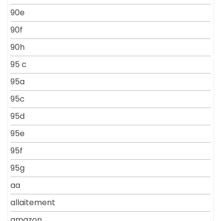
90e
90f
90h
95 c
95a
95c
95d
95e
95f
95g
aa
allaitement
amazon