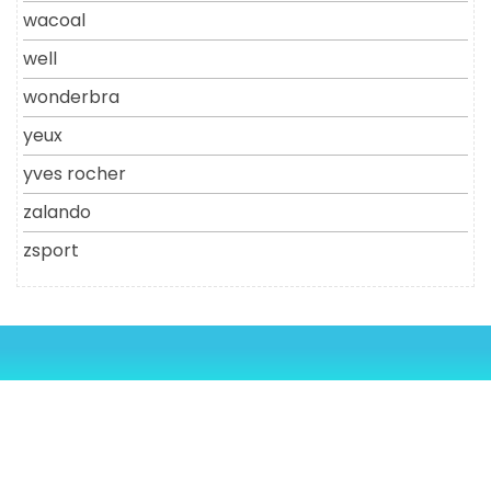
wacoal
well
wonderbra
yeux
yves rocher
zalando
zsport