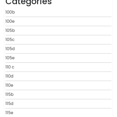
Categories
100b
100e
105b
105c
105d
105e
110 c
110d
110e
115b
115d
115e