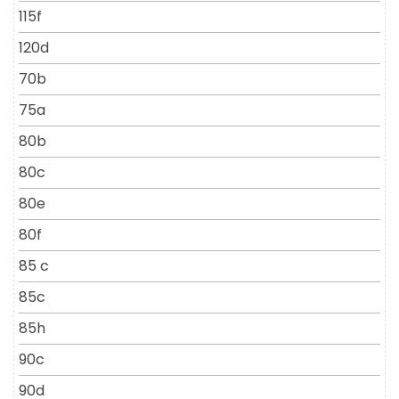
115f
120d
70b
75a
80b
80c
80e
80f
85 c
85c
85h
90c
90d