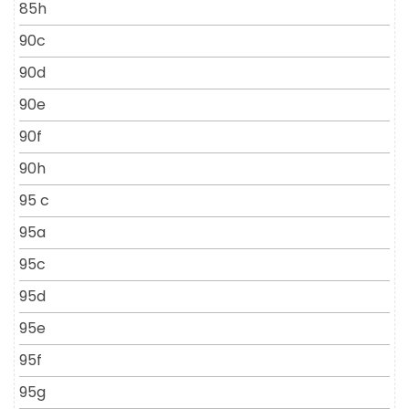
85h
90c
90d
90e
90f
90h
95 c
95a
95c
95d
95e
95f
95g