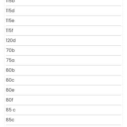
115b
115d
115e
115f
120d
70b
75a
80b
80c
80e
80f
85 c
85c