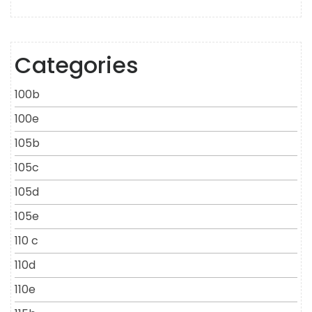
Categories
100b
100e
105b
105c
105d
105e
110 c
110d
110e