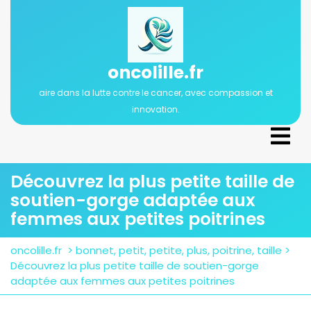
Passer
au
contenu
oncolille.fr
aire dans la lutte contre le cancer, avec compassion et
innovation.
Ope
Men
Découvrez la plus petite taille de
soutien-gorge adaptée aux
femmes aux petites poitrines
oncolille.fr
>
bonnet
,
petit
,
petite
,
plus
,
poitrine
,
taille
>
Découvrez la plus petite taille de soutien-gorge
adaptée aux femmes aux petites poitrines