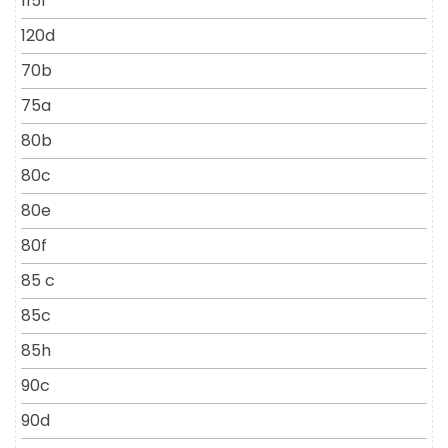
115f
120d
70b
75a
80b
80c
80e
80f
85 c
85c
85h
90c
90d