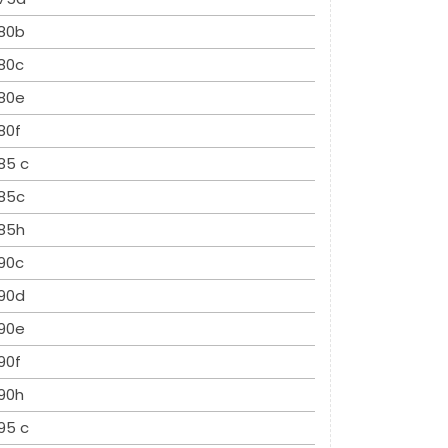
80b
80c
80e
80f
85 c
85c
85h
90c
90d
90e
90f
90h
95 c