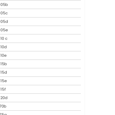
105b
105c
105d
105e
110 c
110d
110e
115b
115d
115e
115f
120d
70b
75a