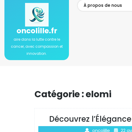
Passer
À propos de nous
au
contenu
oncolille.fr
aire dans la lutte contre le
cancer, avec compassion et
innovation.
Catégorie :
elomi
Découvrez l’Élégance
oncolille
22 av