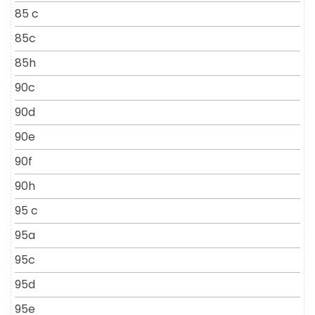
85 c
85c
85h
90c
90d
90e
90f
90h
95 c
95a
95c
95d
95e