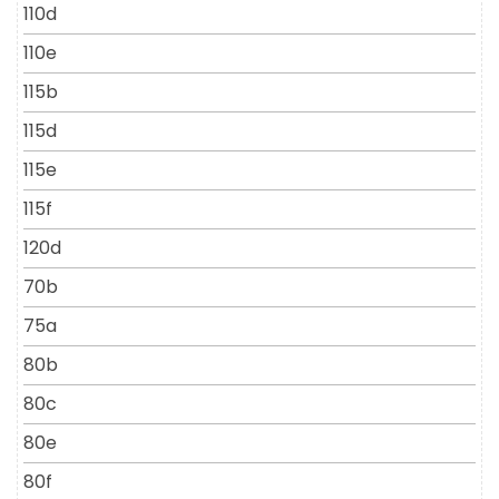
110d
110e
115b
115d
115e
115f
120d
70b
75a
80b
80c
80e
80f