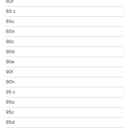
80f
85 c
85c
85h
90c
90d
90e
90f
90h
95 c
95a
95c
95d