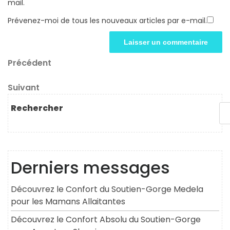
mail.
Prévenez-moi de tous les nouveaux articles par e-mail.
Navigation
Article
Précédent
précédent
de
Article
Suivant
l’article
suivant
Rechercher
Derniers messages
Découvrez le Confort du Soutien-Gorge Medela
pour les Mamans Allaitantes
Découvrez le Confort Absolu du Soutien-Gorge