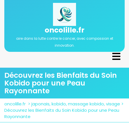
Passer
au
contenu
oncolille.fr
aire dans la lutte contre le cancer, avec compassion et
innovation.
Ope
Men
Découvrez les Bienfaits du Soin
Kobido pour une Peau
Rayonnante
oncolille.fr
>
japonais
,
kobido
,
massage kobido
,
visage
>
Découvrez les Bienfaits du Soin Kobido pour une Peau
Rayonnante