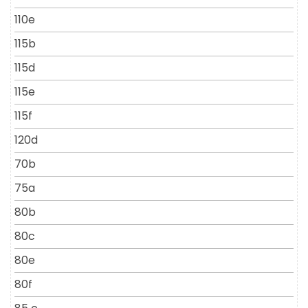
110e
115b
115d
115e
115f
120d
70b
75a
80b
80c
80e
80f