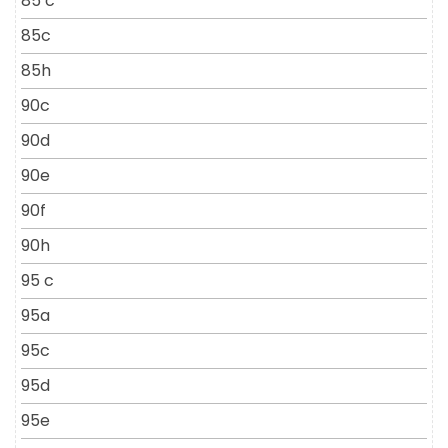
85 c
85c
85h
90c
90d
90e
90f
90h
95 c
95a
95c
95d
95e