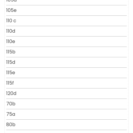
105e
110 c
110d
110e
115b
115d
115e
115f
120d
70b
75a
80b