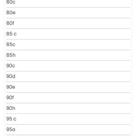
80c
80e
80f
85 c
85c
85h
90c
90d
90e
90f
90h
95 c
95a