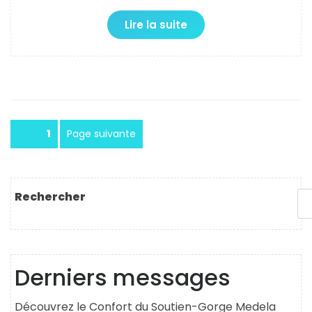
Lire la suite
Pagination
Page
1
Page suivante
des
publications
Rechercher
Derniers messages
Découvrez le Confort du Soutien-Gorge Medela