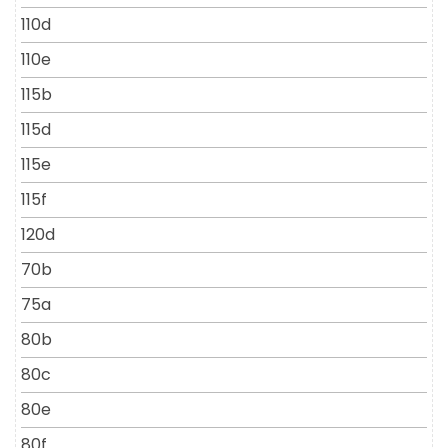
110d
110e
115b
115d
115e
115f
120d
70b
75a
80b
80c
80e
80f