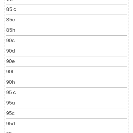
85 c
85c
85h
90c
90d
90e
90f
90h
95 c
95a
95c
95d