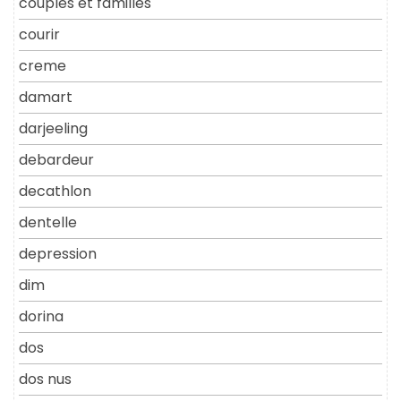
couples et familles
courir
creme
damart
darjeeling
debardeur
decathlon
dentelle
depression
dim
dorina
dos
dos nus