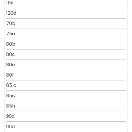
115f
120d
70b
75a
80b
80c
80e
80f
85 c
85c
85h
90c
90d