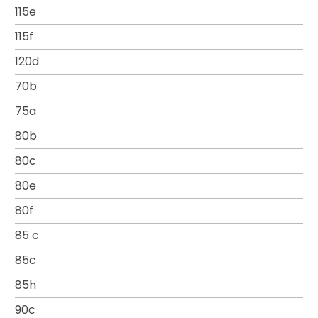
115e
115f
120d
70b
75a
80b
80c
80e
80f
85 c
85c
85h
90c