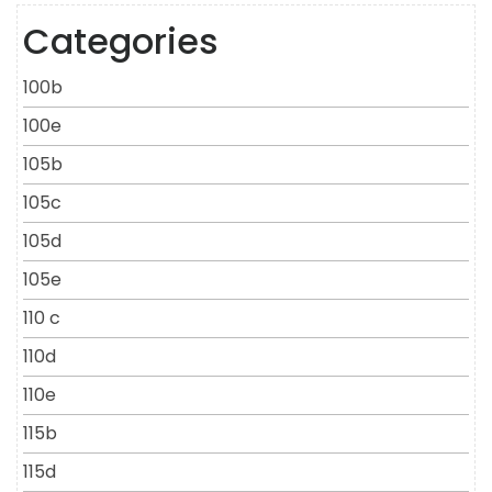
Categories
100b
100e
105b
105c
105d
105e
110 c
110d
110e
115b
115d