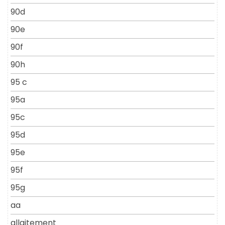
90d
90e
90f
90h
95 c
95a
95c
95d
95e
95f
95g
aa
allaitement