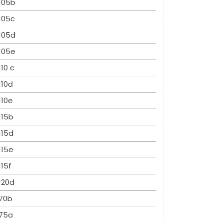
105b
105c
105d
105e
110 c
110d
110e
115b
115d
115e
115f
120d
70b
75a