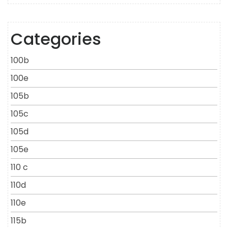
Categories
100b
100e
105b
105c
105d
105e
110 c
110d
110e
115b