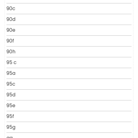
90c
90d
90e
90f
90h
95 c
95a
95c
95d
95e
95f
95g
aa