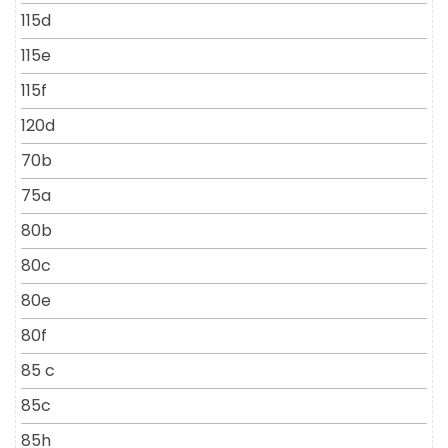
115d
115e
115f
120d
70b
75a
80b
80c
80e
80f
85 c
85c
85h