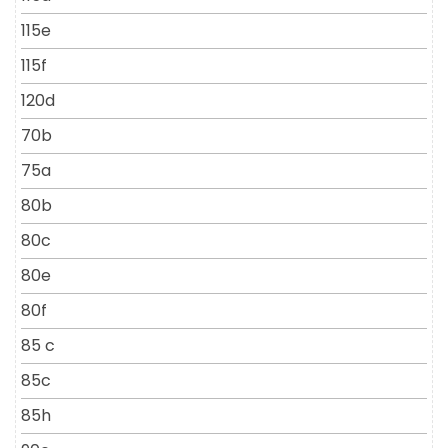
115e
115f
120d
70b
75a
80b
80c
80e
80f
85 c
85c
85h