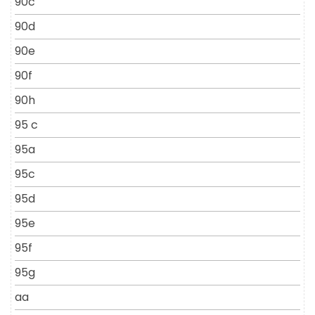
90c
90d
90e
90f
90h
95 c
95a
95c
95d
95e
95f
95g
aa