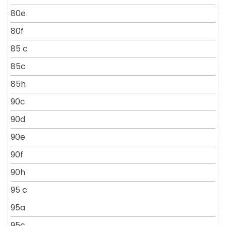
80e
80f
85 c
85c
85h
90c
90d
90e
90f
90h
95 c
95a
95c