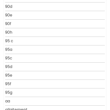
90d
90e
90f
90h
95 c
95a
95c
95d
95e
95f
95g
aa
allaitement