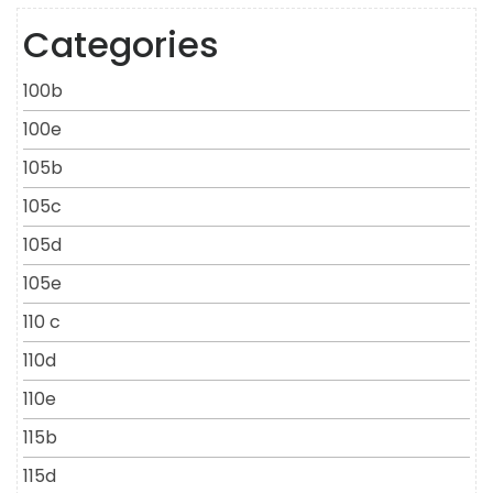
Categories
100b
100e
105b
105c
105d
105e
110 c
110d
110e
115b
115d