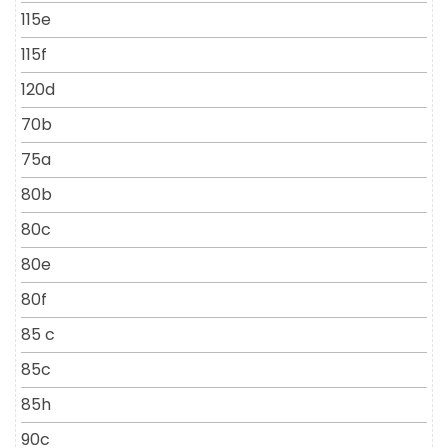
115e
115f
120d
70b
75a
80b
80c
80e
80f
85 c
85c
85h
90c