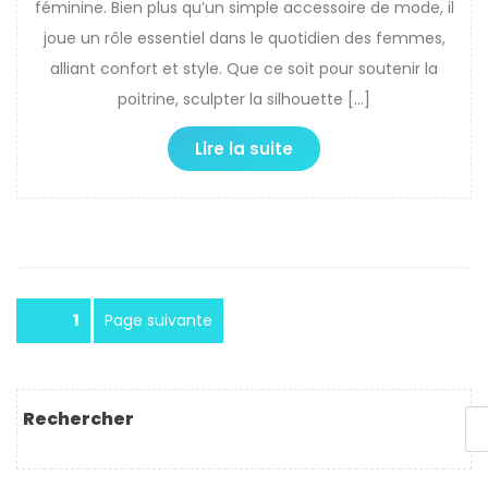
féminine. Bien plus qu’un simple accessoire de mode, il
joue un rôle essentiel dans le quotidien des femmes,
alliant confort et style. Que ce soit pour soutenir la
poitrine, sculpter la silhouette […]
Lire la suite
Pagination
Page
1
Page suivante
des
publications
Rechercher