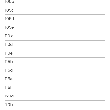
105b
105c
105d
105e
110 c
110d
110e
115b
115d
115e
115f
120d
70b