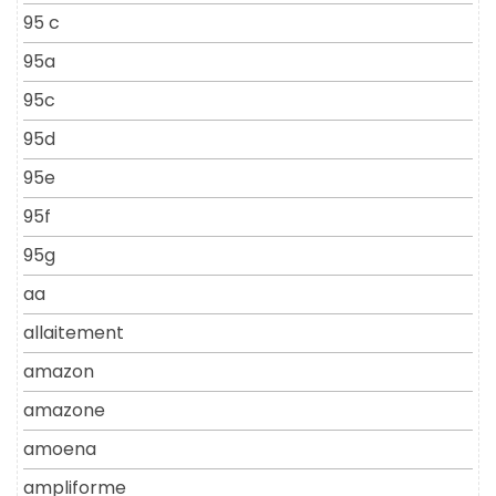
95 c
95a
95c
95d
95e
95f
95g
aa
allaitement
amazon
amazone
amoena
ampliforme