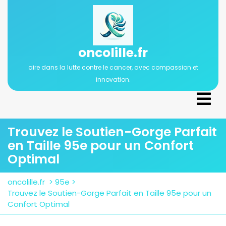
Passer
au
contenu
oncolille.fr
aire dans la lutte contre le cancer, avec compassion et
innovation.
Ope
Men
Trouvez le Soutien-Gorge Parfait
en Taille 95e pour un Confort
Optimal
oncolille.fr
>
95e
>
Trouvez le Soutien-Gorge Parfait en Taille 95e pour un
Confort Optimal