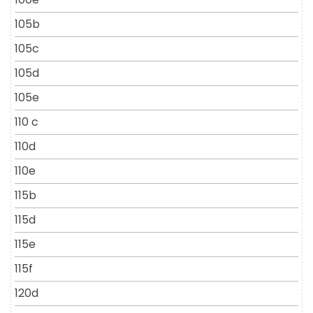
105b
105c
105d
105e
110 c
110d
110e
115b
115d
115e
115f
120d