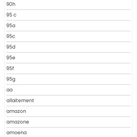
90h
95 c
95a
95c
95d
95e
95f
95g
aa
allaitement
amazon
amazone
amoena