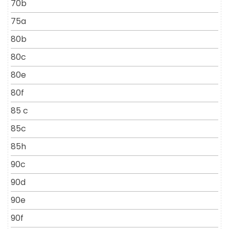
70b
75a
80b
80c
80e
80f
85 c
85c
85h
90c
90d
90e
90f