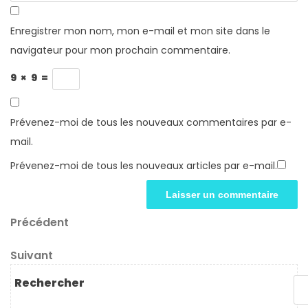
Enregistrer mon nom, mon e-mail et mon site dans le
navigateur pour mon prochain commentaire.
9
×
9
=
Prévenez-moi de tous les nouveaux commentaires par e-
mail.
Prévenez-moi de tous les nouveaux articles par e-mail.
Navigation
Article
Précédent
précédent
de
Article
Suivant
l’article
suivant
Rechercher