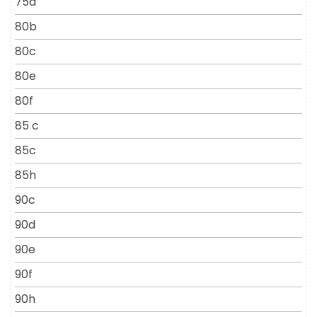
75a
80b
80c
80e
80f
85 c
85c
85h
90c
90d
90e
90f
90h