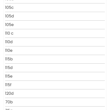
105c
105d
105e
110 c
110d
110e
115b
115d
115e
115f
120d
70b