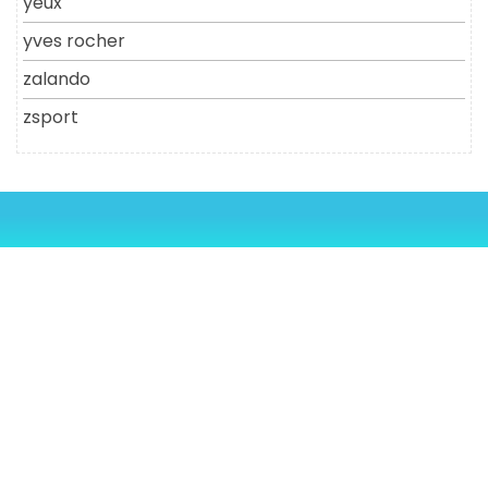
yeux
yves rocher
zalando
zsport