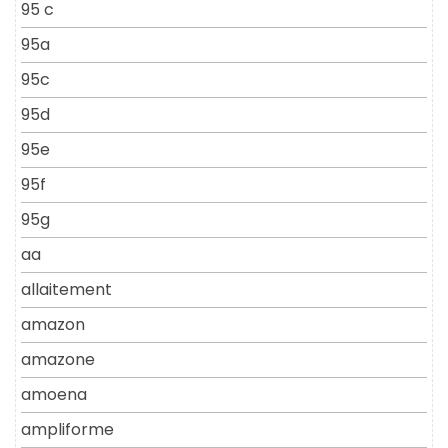
95 c
95a
95c
95d
95e
95f
95g
aa
allaitement
amazon
amazone
amoena
ampliforme