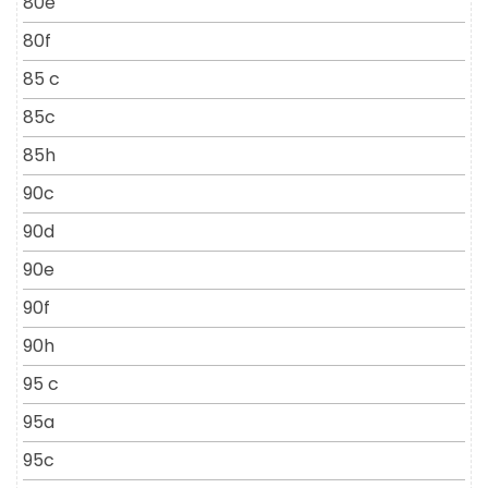
80e
80f
85 c
85c
85h
90c
90d
90e
90f
90h
95 c
95a
95c