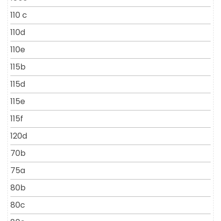
110 c
110d
110e
115b
115d
115e
115f
120d
70b
75a
80b
80c