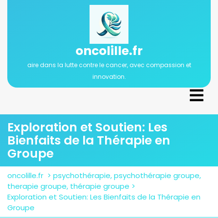
Passer
au
contenu
oncolille.fr
aire dans la lutte contre le cancer, avec compassion et
innovation.
Ope
Men
Exploration et Soutien: Les
Bienfaits de la Thérapie en
Groupe
oncolille.fr
>
psychothérapie
,
psychothérapie groupe
,
therapie groupe
,
thérapie groupe
>
Exploration et Soutien: Les Bienfaits de la Thérapie en
Groupe